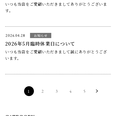
いつも当店をご愛顧いただきましてありがとうございま
下記
す。
ご迷惑をおかけしますが、何卒ご理解の程よろしくお願
い申し上げます。
6月１４日（日）
ゴールデンウイークの営業については下記の通りでござ
2026.04.28
お知らせ
います。何卒ご理解の程よろしくお願い申し上げます。
2026年5月臨時休業日について
6月２３日（火）
いつも当店をご愛顧いただきまして誠にありがとうござ
下記
います。
6月３０日（火）
5月1日（金）通常営業
定休日は月曜日となっておりますが、
1
2
3
4
5
5月２日（土）特別営業
そのほか下記の通り臨時休業をいただきます。
誠に勝手ではございますが、何卒ご理解の程よろしくお
願い申し上げます。
5月３日（日）特別営業