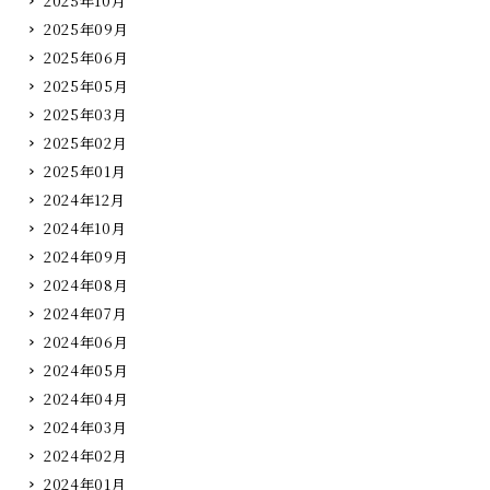
2025年10月
営業いたします）
2025年09月
お料理は「休日特別そば御膳デザー
2025年06月
トセット（税込2800円）」だけ
5月19日（火）
2025年05月
の
2025年03月
2025年02月
5月23日（土）ランチタイムのみ休業（ディナータイムは
2025年01月
ご提供とさせていただきます。
営業いたします）
2024年12月
2024年10月
2024年09月
5月24日（日）
2024年08月
2024年07月
2024年06月
もし、その他のお料理もご希望の場合（例えばお造り
2024年05月
等々）は、ご予約のお電話の際、
2024年04月
2024年03月
2024年02月
ご相談に応じますので、お気軽にお問い合わせください
2024年01月
ませ。