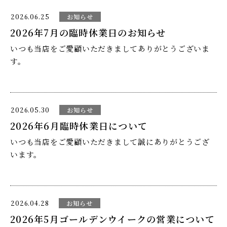
完全予約制とさせていただきます。
7月から8月末まで
2026.06.25
お知らせ
2026年7月の臨時休業日のお知らせ
大変ご迷惑をおかけしますが、何卒ご理解の程よろしく
ランチメニュー「旬彩粗挽そば御膳極（きわみ）4500円
いつも当店をご愛顧いただきましてありがとうございま
お願い申し上げます。
（税込4950円）」を
す。
またのご予約、ご来店を心よりお待ち致しております。
お休みせていただきます。
定休日は月曜日となっておりますが、そのほか下記の通
2026.05.30
お知らせ
り臨時休業をいただきます。
2026年6月臨時休業日について
ご迷惑をおかけしますが、何卒ご理解の程よろしくお願
いつも当店をご愛顧いただきまして誠にありがとうござ
い申し上げます。
下記
います。
7月21日（火）
定休日は月曜日でございますが、下記の通り臨時休業を
2026.04.28
お知らせ
いただきます。
2026年5月ゴールデンウイークの営業について
7月26日（日）