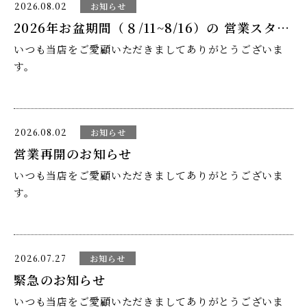
2026.08.02
お知らせ
り臨時休業をいただきます。
2026年お盆期間（８/11~8/16）の 営業スタイルとメニューについて
いつも当店をご愛顧いただきましてありがとうございま
下記
す。
8月１８日（火）
お盆期間中 （8月11日~8月16日）は、
完全予約制
とさせ
2026.08.02
お知らせ
ていただきます。
営業再開のお知らせ
8月２３日（日）
いつも当店をご愛顧いただきましてありがとうございま
メニューにおきましては、お盆特別メニューのみとさせ
す。
ていただきます。
大変ご迷惑をおかけしますが、何卒ご理解の程よろしく
お願い申し上げます。
7月28日より臨時休業をしておりましたが、8月5日（水）
ランチメニューは、そば御膳３０００円（税込３３００
2026.07.27
お知らせ
より営業を再開いたします。
円）のみとさせていただきます。
緊急のお知らせ
いつも当店をご愛顧いただきましてありがとうございま