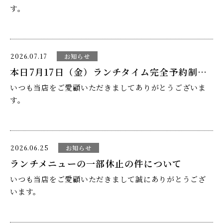
臨時休業中、お客様には大変ご迷惑をおかけしました。
す。
ディナーメニューは、１００００円（税込１１０００
円）もしくは １３０００円（税込１４３００円）
心よりお詫び申し上げます。
店主が体調不良にため、
2026.07.17
お知らせ
とさせていただきます。
本日7月17日（金）ランチタイム完全予約制のお知らせ
営業再開に際しましては、お客様にご満足いただけます
7月28日よりしばらくの間 臨時休業をいただきます。
いつも当店をご愛顧いただきましてありがとうございま
ようより一層努力してまいります。
ご予約ご来店を心よりお待ちいたしております。
す。
営業再開につきましては決まり次第ご連絡致します。
今後とも変わらぬご愛顧よろしくお願い申し上げます。
本日7月17日（金）は
2026.06.25
お知らせ
ご迷惑をおかけしますが、何卒ご理解の程よろしくお願
ランチメニューの一部休止の件について
い申し上げます。
ご用意しておりました手打ち十割蕎麦が、ご予約で完売
いつも当店をご愛顧いただきまして誠にありがとうござ
いたしましたので、
います。