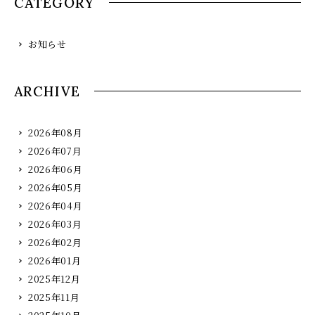
誠に勝手ではございますが、何卒ご理解の程よろしくお
CATEGORY
願い申し上げます。
お知らせ
5月４日（月）特別営業
下記
ARCHIVE
5月５日（火）特別営業
5月６日（水）ランチタイムのみ休業（ディナータイムは
2026年08月
営業いたします）
2026年07月
5月６日（水）ランチタイム休業（ディナータイムは営業
2026年06月
いたします）
2026年05月
5月 7日（木）
2026年04月
2026年03月
2026年02月
5月 8日（金）
2026年01月
※特別営業
・・・・
ランチタイムも完全予約制といたし
2025年12月
ます。
2025年11月
5月12日（火）ランチタイムのみ休業（ディナータイムは